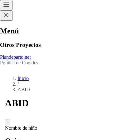
Menú
Otros Proyectos
Plandeparto.net
Política de Cookies
Inicio
/
ABID
ABID
Nombre de niño