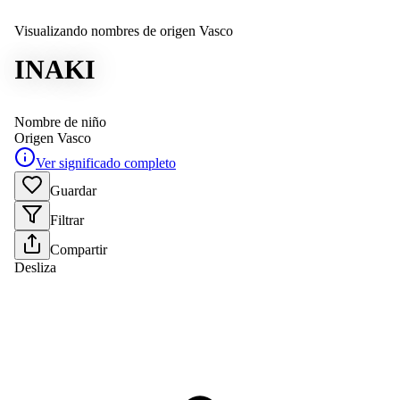
Visualizando nombres de origen Vasco
INAKI
Nombre de niño
Origen
Vasco
Ver significado completo
Guardar
Filtrar
Compartir
Desliza