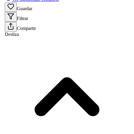
Guardar
Filtrar
Compartir
Desliza