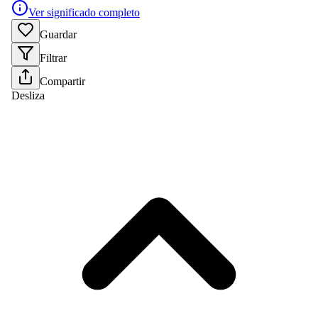
Ver significado completo
Guardar
Filtrar
Compartir
Desliza