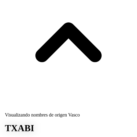
Visualizando nombres de origen Vasco
TXABI