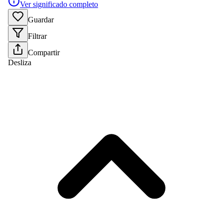
Ver significado completo
Guardar
Filtrar
Compartir
Desliza