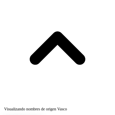
Visualizando nombres de origen Vasco