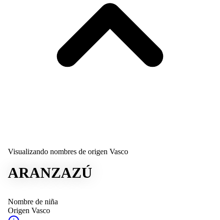
Visualizando nombres de origen Vasco
ARANZAZÚ
Nombre de niña
Origen
Vasco