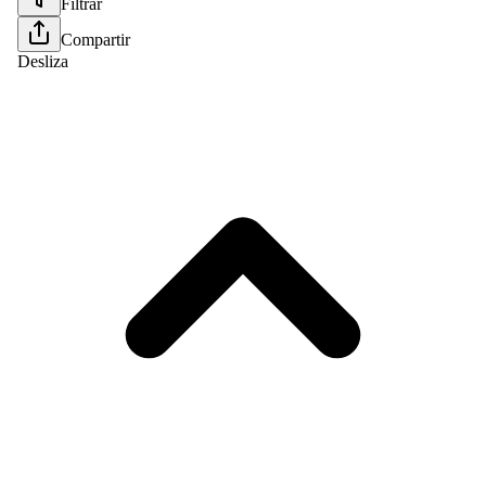
Filtrar
Compartir
Desliza