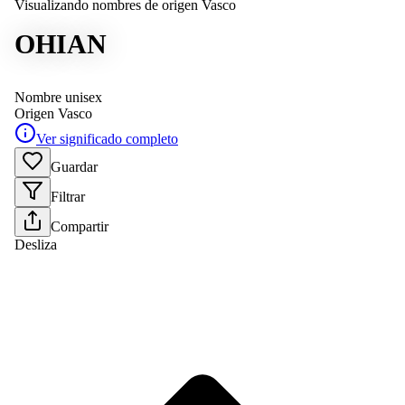
Visualizando nombres de origen Vasco
OHIAN
Nombre unisex
Origen
Vasco
Ver significado completo
Guardar
Filtrar
Compartir
Desliza