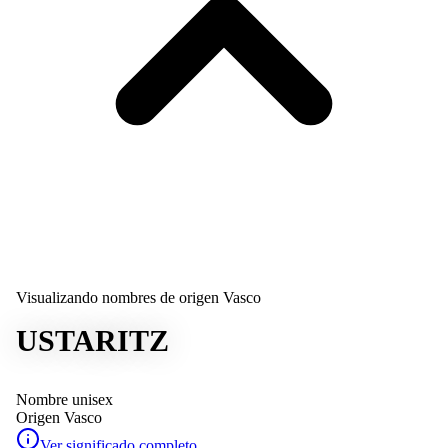
Visualizando nombres de origen Vasco
USTARITZ
Nombre unisex
Origen
Vasco
Ver significado completo