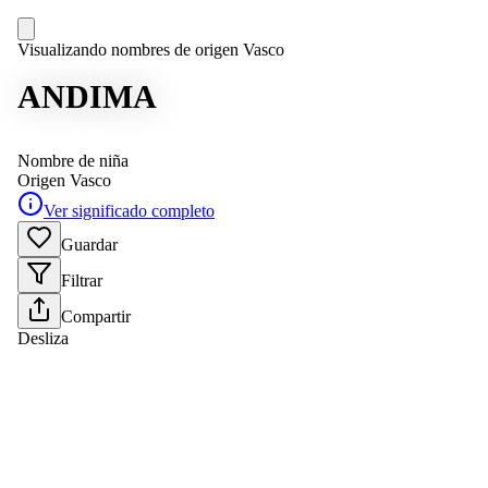
Visualizando nombres de origen Vasco
ANDIMA
Nombre de niña
Origen
Vasco
Ver significado completo
Guardar
Filtrar
Compartir
Desliza