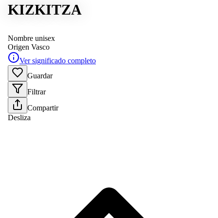
KIZKITZA
Nombre unisex
Origen
Vasco
Ver significado completo
Guardar
Filtrar
Compartir
Desliza