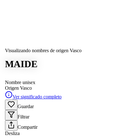
Visualizando nombres de origen Vasco
MAIDE
Nombre unisex
Origen
Vasco
Ver significado completo
Guardar
Filtrar
Compartir
Desliza