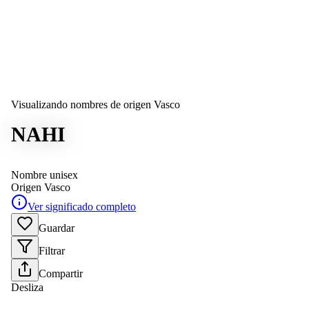
Visualizando nombres de origen Vasco
NAHI
Nombre unisex
Origen
Vasco
Ver significado completo
Guardar
Filtrar
Compartir
Desliza