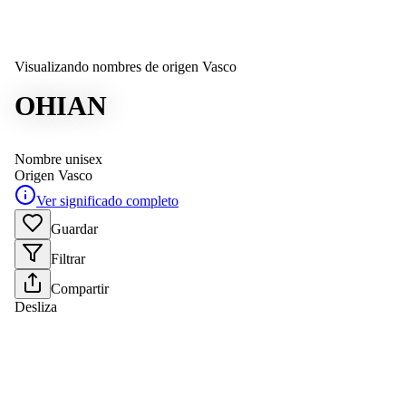
Visualizando nombres de origen Vasco
OHIAN
Nombre unisex
Origen
Vasco
Ver significado completo
Guardar
Filtrar
Compartir
Desliza