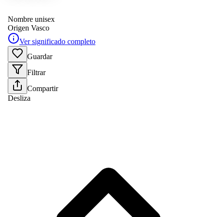
Nombre unisex
Origen
Vasco
Ver significado completo
Guardar
Filtrar
Compartir
Desliza