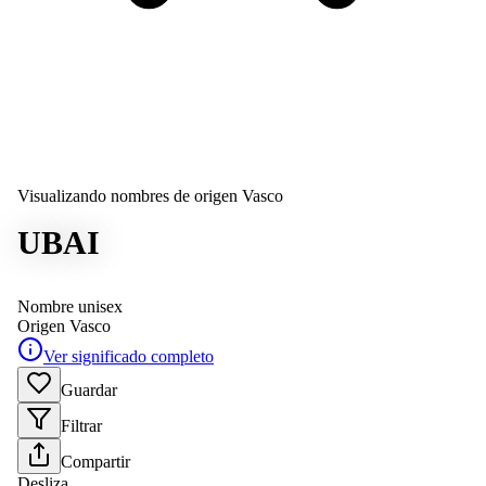
Visualizando nombres de origen Vasco
UBAI
Nombre unisex
Origen
Vasco
Ver significado completo
Guardar
Filtrar
Compartir
Desliza