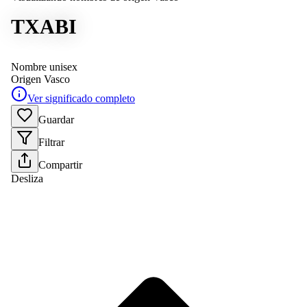
TXABI
Nombre unisex
Origen
Vasco
Ver significado completo
Guardar
Filtrar
Compartir
Desliza