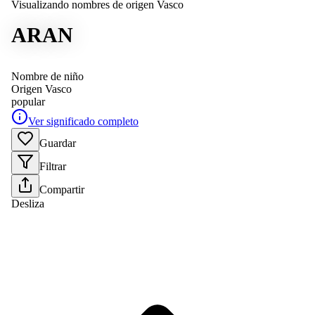
Visualizando nombres de origen Vasco
ARAN
Nombre de niño
Origen
Vasco
popular
Ver significado completo
Guardar
Filtrar
Compartir
Desliza