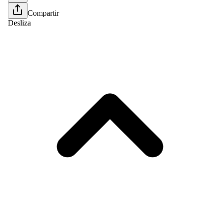
Compartir
Desliza