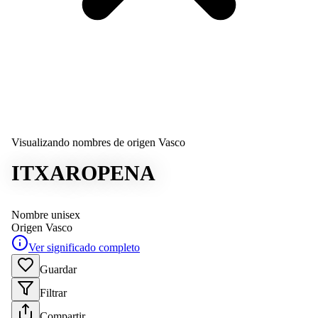
Visualizando nombres de origen Vasco
ITXAROPENA
Nombre unisex
Origen
Vasco
Ver significado completo
Guardar
Filtrar
Compartir