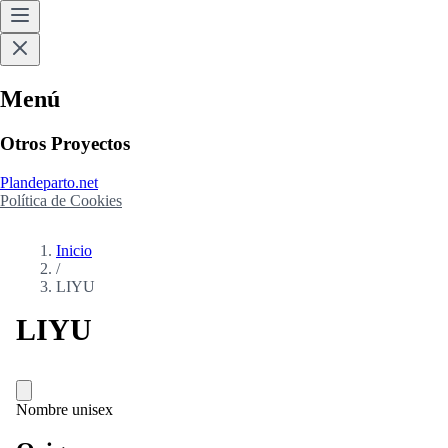
Menú
Otros Proyectos
Plandeparto.net
Política de Cookies
Inicio
/
LIYU
LIYU
Nombre unisex